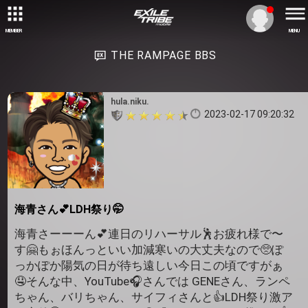
MEMBER
MENU
THE RAMPAGE BBS
hula.niku.
2023-02-17 09:20:32
海青さん💕LDH祭り🤭
海青さーーーん💕連日のリハーサル🕺お疲れ様で〜
す🤗もぉほんっといい加減寒いの大丈夫なので🥺ぽ
っかぽか陽気の日が待ち遠しい今日この頃ですがぁ
🤤そんな中、YouTube🎧さんでは GENEさん、ランペ
ちゃん、バリちゃん、サイフィさんと👍LDH祭り激ア