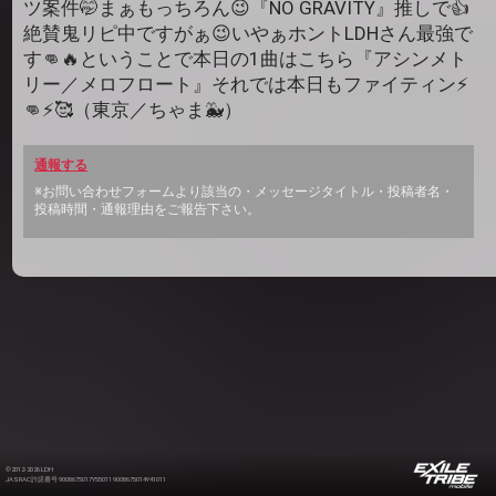
ツ案件🤭まぁもっちろん😉『NO GRAVITY』推しで👍
絶賛鬼リピ中ですがぁ😉いやぁホントLDHさん最強で
す👊🔥ということで本日の1曲はこちら『アシンメト
リー／メロフロート』それでは本日もファイティン⚡️
👊⚡️🥰（東京／ちゃま🐳）
通報する
※お問い合わせフォームより該当の・メッセージタイトル・投稿者名・
投稿時間・通報理由をご報告下さい。
©2012-2026 LDH
JASRAC許諾番号 9008675017Y55011 9008675014Y41011