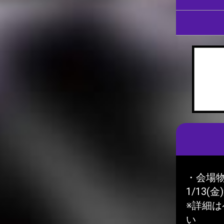
・会場
1/13
※詳細
い