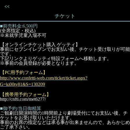
<<
チケット
■前売料金:6,500円
(全席指定・税込)
※未就学児童入場不可
【オンラインチケット購入 ゲッティ】
事前にセブンイレブンでお支払い後、チケット受け取りが可能
です。
下記リンクよりゲッティ特設フォームへ移動します。
※事前の会員登録が必要となります。
【PC用予約フォーム】
http://www.confetti-web.com/ticket/ticket.aspx?
G=ki00ty81&S=130209
【携帯用予約フォーム】
http://cnfti.com/met6277/
■御予約/当日御精算
ご観劇日開演時間の1時間前より劇場受付にてお支払い後、チ
ケットをお受け取りいただけます。
事前のお席の指定などは承る事が出来ませんので、あらかじめ
ご了承下さい。