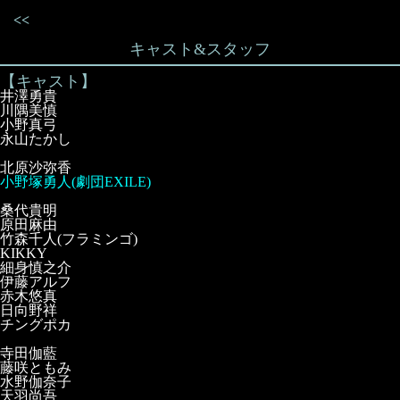
<<
キャスト&スタッフ
【キャスト】
井澤勇貴
川隅美慎
小野真弓
永山たかし
北原沙弥香
小野塚勇人(劇団EXILE)
桑代貴明
原田麻由
竹森千人(フラミンゴ)
KIKKY
細身慎之介
伊藤アルフ
赤木悠真
日向野祥
チングポカ
寺田伽藍
藤咲ともみ
水野伽奈子
天羽尚吾