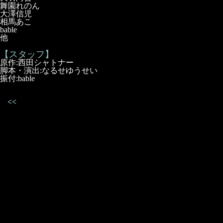
舞園れのん
大澤信児
相馬あこ
bable
他
【スタッフ】
原作:西田シャトナー
脚本・演出:なるせゆうせい
振付:bable
<<