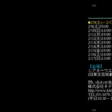
<<
■2/9(土)～2/1
2/9(土)19:00
2/10(日)14:00/
2/11(月)19:00
2/12(火)14:00/
2/13(水)19:00
2/14(木)14:00/
2/15(金)19:00
2/16(土)14:00/
2/17(日)13:00
【会場】
シアターウエ
(旧東京芸術
問い合わせ先
株式会社キテ
http://www.kitt
TEL:03-3476-
(平日10:30～18
<<