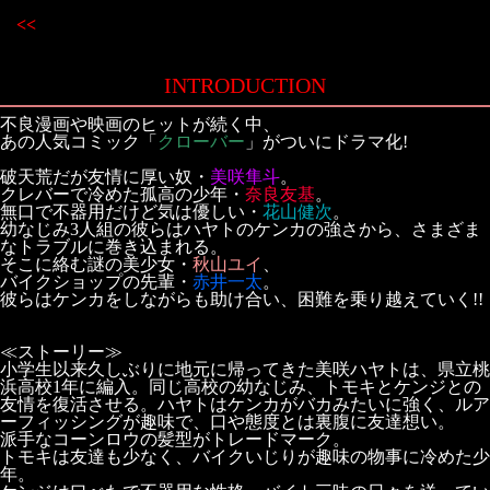
<<
INTRODUCTION
不良漫画や映画のヒットが続く中、
あの人気コミック「
クローバー
」がついにドラマ化!
破天荒だが友情に厚い奴・
美咲隼斗
。
クレバーで冷めた孤高の少年・
奈良友基
。
無口で不器用だけど気は優しい・
花山健次
。
幼なじみ3人組の彼らはハヤトのケンカの強さから、さまざま
なトラブルに巻き込まれる。
そこに絡む謎の美少女・
秋山ユイ
、
バイクショップの先輩・
赤井一太
。
彼らはケンカをしながらも助け合い、困難を乗り越えていく!!
≪ストーリー≫
小学生以来久しぶりに地元に帰ってきた美咲ハヤトは、県立桃
浜高校1年に編入。同じ高校の幼なじみ、トモキとケンジとの
友情を復活させる。ハヤトはケンカがバカみたいに強く、ルア
ーフィッシングが趣味で、口や態度とは裏腹に友達想い。
派手なコーンロウの髪型がトレードマーク。
トモキは友達も少なく、バイクいじりが趣味の物事に冷めた少
年。