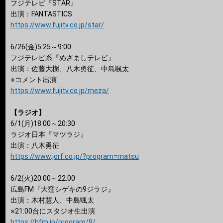
フジテレビ『STAR』
出演：FANTASTICS
https://www.fujitv.co.jp/star/
6/26(金)5:25～9:00
フジテレビ系『めざましテレビ』
出演：佐藤大樹、八木勇征、中島颯太
※コメント出演
https://www.fujitv.co.jp/meza/
【ラジオ】
6/1(月)18:00～20:30
ラジオ日本『マツラジ』
出演：八木勇征
https://www.jorf.co.jp/?program=matsu
6/2(火)20:00～22:00
広島FM『大窪シゲキの9ジラジ』
出演：木村慧人、中島颯太
※21:00台にスタジオ生出演
https://hfm.jp/program/9/