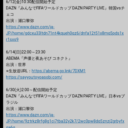
6/12(金)10:30配信開始予定
DAZN『みんなでFIFAワールドカップ DAZN PARTY LIVE』韓国vsチ
ェコ
出演：瀬口黎弥
https://www.dazn.com/ja-
JP/home/gdcxu33ltdn71nt4kqueh0qz6/dnfa12t51x8mq5pds1x
r1sxs9
6/14(日)22:00～23:30
ABEMA『声優と夜あそび コネクト』
出演：世界
※生放送URL：
https://abema.go.link/7DXM1
https://sayyoutoyoasobi.com/
6/30(火)2:00～配信開始予定
DAZN『みんなでFIFAワールドカップ DAZN PARTY LIVE』日本vsブ
ラジル
出演：瀬口黎弥
https://www.dazn.com/ja-
JP/home/9ztrkz8rfg8g1ci7tba32y2k7/2wc0pw8dq5znzj2grbyfx
ga6g