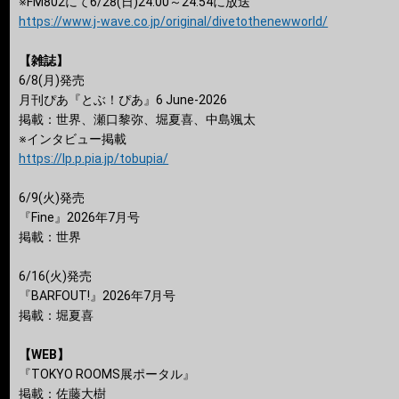
※FM802にて6/28(日)24:00～24:54に放送
https://www.j-wave.co.jp/original/divetothenewworld/
【雑誌】
6/8(月)発売
月刊ぴあ『とぶ！ぴあ』6 June-2026
掲載：世界、瀬口黎弥、堀夏喜、中島颯太
※インタビュー掲載
https://lp.p.pia.jp/tobupia/
6/9(火)発売
『Fine』2026年7月号
掲載：世界
6/16(火)発売
『BARFOUT!』2026年7月号
掲載：堀夏喜
【WEB】
『TOKYO ROOMS展ポータル』
掲載：佐藤大樹