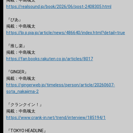
掲載：中島颯太
https://realsound.jp/book/2026/06/post-2408305.html
『ぴあ』
掲載：中島颯太
https://lp.p.pia.jp/article/news/486640/index.html?detail=true
『推し楽』
掲載：中島颯太
https://fan.books.rakuten.co.jp/articles/8017
『GINGER』
掲載：中島颯太
https://gingerweb.jp/timeless/person/article/20260607-
sota_nakajima-2
『クランクイン！』
掲載：中島颯太
https://www.crank-in.net/trend/interview/185194/1
『TOKYO HEADLINE』