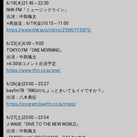
6/18(木)21:45～22:30
NHK-FM『ミュージックライン』
出演：中島颯太
※再放送：6/19(金)10:15～11:00
https://www.nhk.jp/p/ml/rs/Z9WGYY3GP5/
6/23(火)6:00～9:00
TOKYO FM『ONE MORNING』
出演：中島颯太
※6:30頃コメント出演予定
https://www.tfm.co.jp/one/
6/26(金)23:00～23:27
bayfm78『RIKUのちょっときいてもイイですか？』
出演：八木勇征
https://program.bayfm.co.jp/rmpg/
6/27(土)23:00～23:54
J-WAVE『DIVE TO THE NEW WORLD』
出演：中島颯太