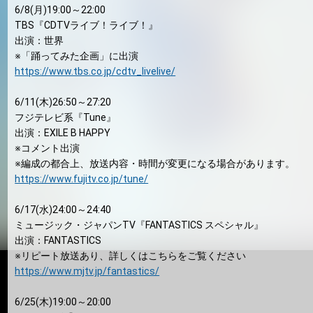
6/8(月)19:00～22:00
TBS『CDTVライブ！ライブ！』
出演：世界
※「踊ってみた企画」に出演
https://www.tbs.co.jp/cdtv_livelive/
6/11(木)26:50～27:20
フジテレビ系『Tune』
出演：EXILE B HAPPY
※コメント出演
※編成の都合上、放送内容・時間が変更になる場合があります。
https://www.fujitv.co.jp/tune/
6/17(水)24:00～24:40
ミュージック・ジャパンTV『FANTASTICS スペシャル』
出演：FANTASTICS
※リピート放送あり、詳しくはこちらをご覧ください
https://www.mjtv.jp/fantastics/
6/25(木)19:00～20:00