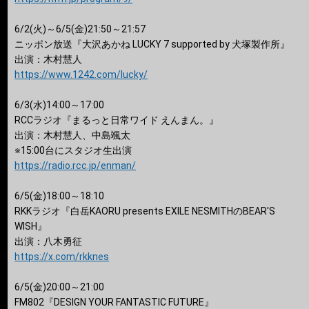
6/2(火)～6/5(金)21:50～21:57
ニッポン放送『大沢あかね LUCKY 7 supported by 犬塚製作所』
出演：木村慧人
https://www.1242.com/lucky/
6/3(水)14:00～17:00
RCCラジオ『まるっと日常ワイド えんまん。』
出演：木村慧人、中島颯太
※15:00台にスタジオ生出演
https://radio.rcc.jp/enman/
6/5(金)18:00～18:10
RKKラジオ『白岳KAORU presents EXILE NESMITHのBEAR'S
WISH』
出演：八木勇征
https://x.com/rkknes
6/5(金)20:00～21:00
FM802『DESIGN YOUR FANTASTIC FUTURE』