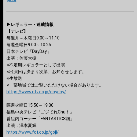
▶レギュラー・連載情報
【テレビ】
毎週月～木曜日9:00～11:10
毎週金曜日9:00～10:25
日本テレビ『DayDay.』
出演：佐藤大樹
※不定期レギュラーとして出演
※出演日は決まり次第、お知らせします。
※生放送
※一部地域ではご覧いただけない場合があります。
https://www.ntv.co.jp/dayday/
隔週火曜日15:50～19:00
福島中央テレビ『ゴジてれChu！』
番組内コーナー「FANTASTICS畑」
出演：澤本夏輝
https://www.fct.co.jp/goji/