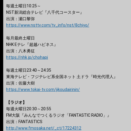
毎週土曜日10:25～
NST新潟総合テレビ『八千代コースター』
出演：瀬口黎弥
https://www.nsttv.com/tv_info/nst/8chiyo/
毎月最終土曜日
NHK Eテレ『超越ハピネス』
出演：八木勇征
https://nhk.jp/chohapi
毎週土曜日23:40～24:35
東海テレビ・フジテレビ系全国ネット 土ドラ『時光代理人』
出演：佐藤大樹
https://www.tokai-tv.com/jikoudairinin/
【ラジオ】
毎週火曜日20:30～20:55
FM大阪『みんなでつくるラジオ「FANTASTIC RADIO」』
出演：FANTASTICS
http://www.fmosaka.net/_ct/17224312