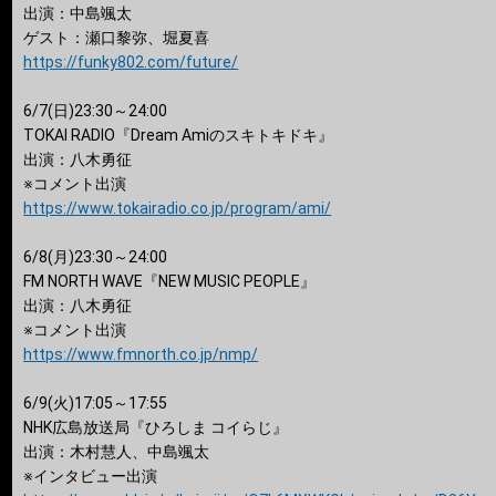
出演：中島颯太
ゲスト：瀬口黎弥、堀夏喜
https://funky802.com/future/
6/7(日)23:30～24:00
TOKAI RADIO『Dream Amiのスキトキドキ』
出演：八木勇征
※コメント出演
https://www.tokairadio.co.jp/program/ami/
6/8(月)23:30～24:00
FM NORTH WAVE『NEW MUSIC PEOPLE』
出演：八木勇征
※コメント出演
https://www.fmnorth.co.jp/nmp/
6/9(火)17:05～17:55
NHK広島放送局『ひろしま コイらじ』
出演：木村慧人、中島颯太
※インタビュー出演