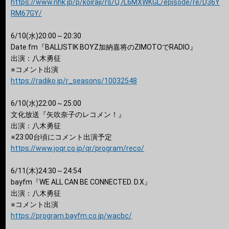
https://www.nhk.jp/p/koiraji/rs/Q7L6MXWKGL/episode/re/D36Y
RM67GY/
6/10(水)20:00～20:30
Date fm『BALLISTIK BOYZ加納嘉将のZIMOTOでRADIO』
出演：八木勇征
※コメント出演
https://radiko.jp/r_seasons/10032548
6/10(水)22:00～25:00
文化放送『矢吹奈子のレコメン！』
出演：八木勇征
※23:00台頃にコメント出演予定
https://www.joqr.co.jp/qr/program/reco/
6/11(木)24:30～24:54
bayfm『WE ALL CAN BE CONNECTED. D.X』
出演：八木勇征
※コメント出演
https://program.bayfm.co.jp/wacbc/