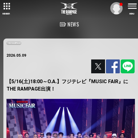
MEMBER
MENU
NEWS
THE RAMPAGE
2026.05.09
【5/16(土)18:00～O.A.】フジテレビ『MUSIC FAIR』に
THE RAMPAGE出演！