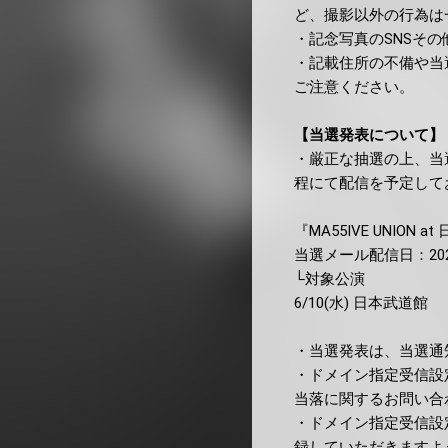
ど、撮影以外の行為は
・記念写真のSNSそ
・記載住所の不備や当
ご注意ください。
【当選発表について】
・厳正な抽選の上、当
程にて配信を予定して
『MA55IVE UNION 
当選メール配信日：2026
└対象公演
6/10(水) 日本武道館
・当選発表は、当選通
・ドメイン指定受信設
当落に関するお問い合
・ドメイン指定受信設定
録していただきますよ