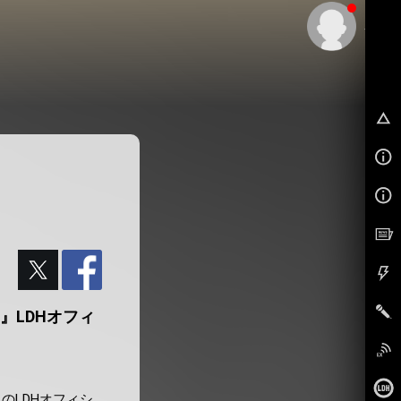
神
TION』LDHオフィ
ION』のLDHオフィシ