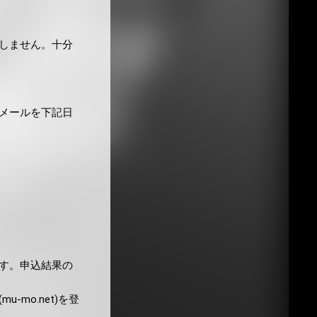
しません。十分
メールを下記日
す。申込結果の
mo.net)を登