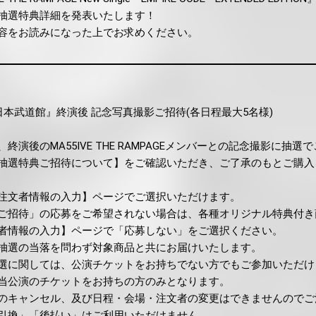
抽選特典詳細を発表いたします！
容をお読みになった上でお求めください。
N at 日本武道館』終演後 記念写真撮影ご招待(各日程最大5名様)
演後のMA55IVE THE RAMPAGEメンバーとの記念撮影に抽選
抽選特典ご招待について】をご確認いただき、ご了承のもとご購入
注文者情報の入力】ページでご選択いただけます。
ご招待」の応募をご希望されない場合は、各種オリジナル特典付き
者情報の入力】ページで「応募しない」をご選択ください。
抽選の当落を問わず対象商品と共にお届けいたします。
選に関しては、公演チケットをお持ちでない方でもご参加いただけ
当公演のチケットをお持ちの方のみとなります。
のキャンセル、及び日程・会場・注文者の変更はできませんのでご
引換」「後払い」はご利用いただけません。