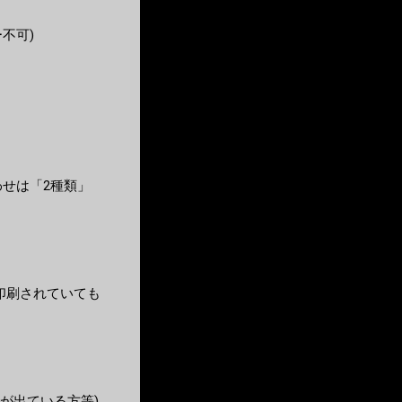
不可)
せは「2種類」
印刷されていても
が出ている方等)