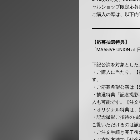
ャルショップ限定応募
ご購入の際は、以下内
【応募抽選特典】
『MA55IVE UNIO
下記公演を対象とした、終
・ご購入に当たり、【
す。
・ご応募希望公演は【
・抽選特典「記念撮影
入も可能です。【注文
・オリジナル特典は、
・記念撮影ご招待の抽
ご覧いただけるのは該
・ご注文手続き完了後
・お支払方法で「代金