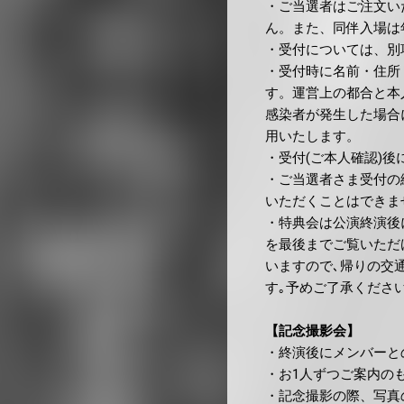
・ご当選者はご注文い
ん。また、同伴入場は
・受付については、別
・受付時に名前・住所
す。運営上の都合と本
感染者が発生した場合
用いたします。
・受付(ご本人確認)
・ご当選者さま受付の
いただくことはできま
・特典会は公演終演後
を最後までご覧いただ
いますので､帰りの交
す｡予めご了承ください
【記念撮影会】
・終演後にメンバーと
・お1人ずつご案内の
・記念撮影の際、写真