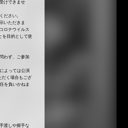
受けできませ
ください。
示いただきま
コロナウイルス
とを目的として使
問わず、ご参加
間によっては公演
ただく場合もござ
責任を負いかねま
手渡しや握手な