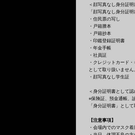
＜顔写真なし身分証明
「顔写真なし身分証明
・住民票の写し
・戸籍謄本
・戸籍抄本
・印鑑登録証明書
・年金手帳
・社員証
・クレジットカード・
として取り扱いません
・顔写真なし学生証
＜身分証明書として認
※保険証、預金通帳、
「身分証明書」として
【注意事項】
・会場内でのマスク着
・当日、体調不良の方の