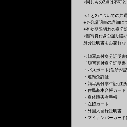
※同じもの2点は不可
＜1.と2.についての
※身分証明書の詳細に
※有効期限切れの身分
※顔写真付身分証明書
身分証明書をお忘れな
＜顔写真付身分証明書
「顔写真付身分証明書
・パスポート(住所が記
・運転免許証
・顔写真付学生証(住
・住民基本台帳カード
・身体障害者手帳
・在留カード
・外国人登録証明書
・マイナンバーカード