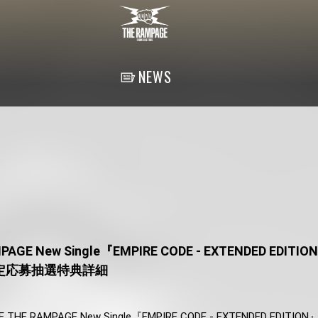
NEWS
MPAGE New Single『EMPIRE CODE - EXTENDED EDI
定応募抽選特典詳細
 THE RAMPAGE New Single『EMPIRE CODE - EXTENDED EDIT