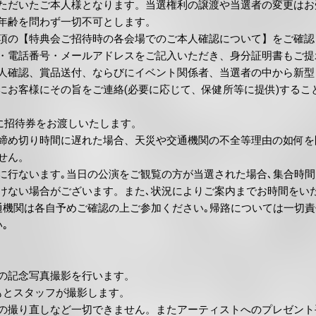
ただいたご本人様となります。当選権利の譲渡や当選者の変更はお
年齢を問わず一切不可とします。
項の【特典会ご招待時の各会場でのご本人確認について】をご確認
・電話番号・メールアドレスをご記入いただき、身分証明書もご提
人確認、賞品送付、ならびにイベント関係者、当選者の中から新型
にお客様にその旨をご連絡(必要に応じて、保健所等に提供)するこ
後に招待券をお渡しいたします。
締め切り時間に遅れた場合、天災や交通機関の不全等理由の如何を
せん。
に行ないます｡当日の公演をご観覧の方が当選された場合､集合時
けない場合がございます。また､状況によりご案内までお時間をい
通機関は各自予めご確認の上ご参加ください｡帰路については一切
｡
の記念写真撮影を行います。
もとスタッフが撮影します。
の撮り直しなど一切できません。またアーティストへのプレゼント