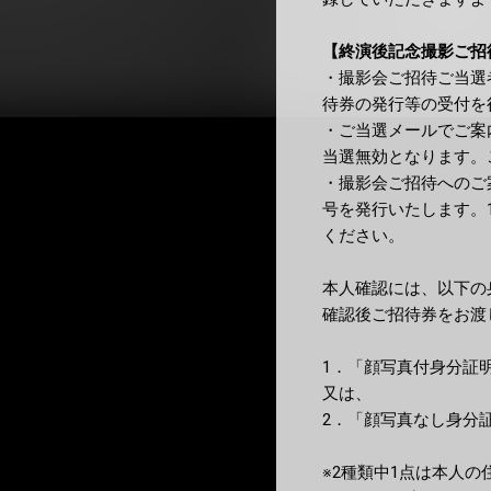
【終演後記念撮影ご招
・撮影会ご招待ご当選
待券の発行等の受付を
・ご当選メールでご案
当選無効となります。
・撮影会ご招待へのご
号を発行いたします。
ください。
本人確認には、以下の
確認後ご招待券をお渡
1．「顔写真付身分証明
又は、
2．「顔写真なし身分証
※2種類中1点は本人