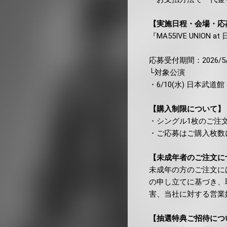
【実施日程・会場・応
『MA55IVE UNION 
応募受付期間：2026/5/2
└対象公演
・6/10(水) 日本武道館
【購入制限について】
・シングル1枚のご注
・ご応募はご購入枚数に
【未成年者のご注文に
未成年の方のご注文に
の申し立てに基づき、
害、当社に対する営業
【抽選特典ご招待につ