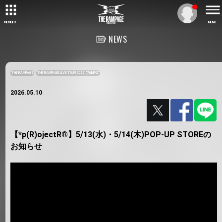
MEMBER
MENU
NEWS
THE RAMPAGE
THE RAMPAGE LIVE TOUR 2026 "(R)MPG"
2026.05.10
【*p(R)ojectR®】5/13(水)・5/14(木)POP-UP STOREの
お知らせ