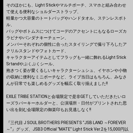
そのほかにも、Light Stickやマルチポーチ、スマホと組み合わせ
て使える便利なショルダーストラップ、
軽量かつ大容量のトートバッグやハンドタオル、ステンレスボト
ル、
バッグやボトムスにつけてコーデのアクセントにもなるローズカ
ラビナやバンダナキーチェーン、
メンバーそれぞれの個性に合ったスタイリングで撮り下ろしたア
クリルスタンドやフォトカード、
キャラクターアイテムとしてフラッグも一緒に飾れるLight Stick
Srtandやぷくぷくシール、
抱きつく姿が愛くるしいキャラクターシュシュ、イヤホンや小物
の収納に便利なミニポーチなど、ライブ当日はもちろん、みなさ
んが日常でも楽しめるグッズを幅広く取り揃えました!!
EXILE TRIBE STATIONと会場限定で是非GETしていただきたいロ
ーズラバーキーホルダーと、公演場所・日付がプリントされた思
い出を刻む会場限定の御楽印もお見逃しなく!!
『三代目 J SOUL BROTHERS PRESENTS "JSB LAND ～FOREVER
～"』グッズ、JSB3 Official “MATE” Light Stick Ver.2を15,000円以