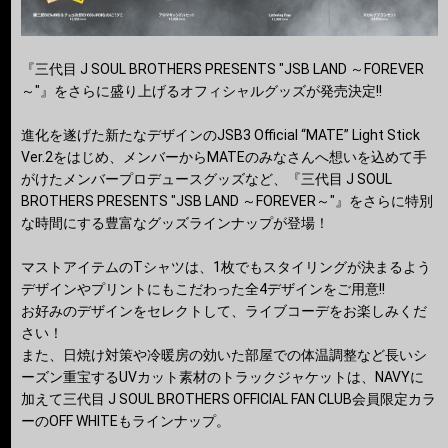
『三代目 J SOUL BROTHERS PRESENTS "JSB LAND ～FOREVER
～"』をさらに盛り上げるオフィシャルグッズが発売決定!!
進化を遂げた新たなデザインのJSB3 Official “MATE” Light Stick
Ver.2をはじめ、メンバーからMATEのみなさんへ想いを込めて手
がけたメンバープロデュースグッズなど、『三代目 J SOUL
BROTHERS PRESENTS "JSB LAND ～FOREVER～"』をさらに特別
な時間にする豊富なグッズラインナップが登場！
マストアイテムのTシャツは、1枚でもスタイリングが決まるよう
デザインやプリントにもこだわった全4デザインをご用意!!
お好みのデザインをセレクトして、ライブコーデをお楽しみくだ
さい！
また、日焼け対策や冷暖房の効いた部屋での体温調整など長いシ
ーズン重宝するUVカット素材のトラックジャケットは、NAVYに
加えて三代目 J SOUL BROTHERS OFFICIAL FAN CLUB会員限定カラ
ーのOFF WHITEもラインナップ。