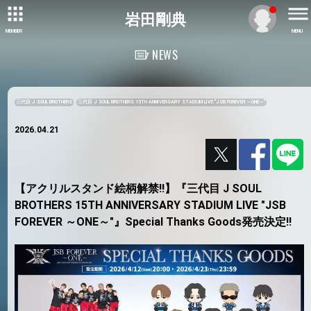
岩田剛典
MEMBER
MENU
NEWS
三代目 J SOUL BROTHERS
三代目 J SOUL BROTHERS 15TH ANNIVERSARY STADIUM LIVE "JSB FOREVER ～ONE～"
2026.04.21
【アクリルスタンド絵柄解禁!!】『三代目 J SOUL
BROTHERS 15TH ANNIVERSARY STADIUM LIVE "JSB
FOREVER ～ONE～"』Special Thanks Goods発売決定!!