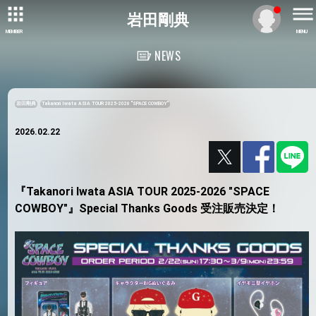
岩田剛典
MEMBER
MENU
NEWS
岩田剛典
Takanori Iwata ASIA TOUR 2025-2026 "SPACE COWBOY"
2026.02.22
『Takanori Iwata ASIA TOUR 2025-2026 "SPACE
COWBOY"』Special Thanks Goods 受注販売決定！