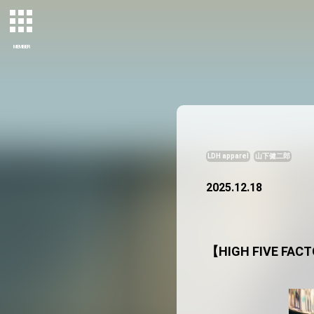
MEMBER
LDH apparel
山下健二郎
2025.12.18
【HIGH FIVE 