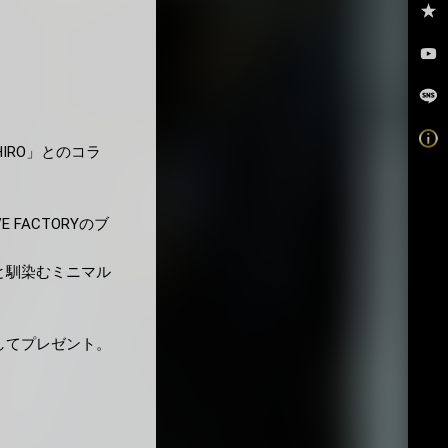
IRO」とのコラ
 FACTORYのブ
と馴染むミニマル
してプレゼント。