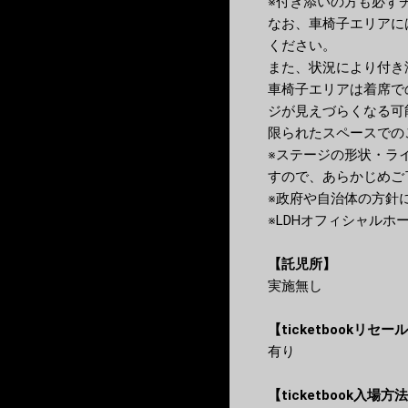
※付き添いの方も必ず
なお、車椅子エリアに
ください。
また、状況により付き
車椅子エリアは着席で
ジが見えづらくなる可
限られたスペースでの
※ステージの形状・ラ
すので、あらかじめご
※政府や自治体の方針
※LDHオフィシャル
【託児所】
実施無し
【ticketbookリセ
有り
【ticketbook入場方