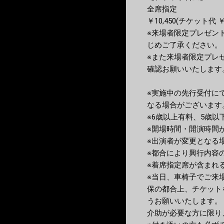
全席指定
￥10,450(チケット代
※来場者限定プレゼン
じめご了承ください。
※また来場者限定プレ
確認お願いいたします
※実施中の先行受付に
なる場合がございます
※6歳以上有料、5歳以
※開場時間・開演時間
※出演者が変更となる
※都合により興行内容
※着席指定席が含まれ
※当日、車椅子でご来
保の都合上、チケット
うお願いいたします。
介助が必要な方に限り