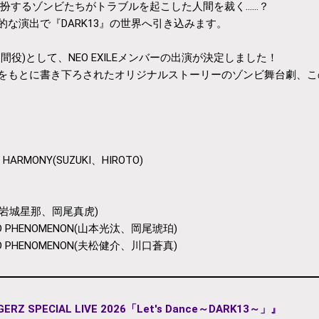
B扮するゾンビたちがトラブルを起こした人間を裁く……？
な演出で『DARK13』の世界へ引き込みます。
間役)として、NEO EXILEメンバーの出演が決定しました！
をもとに書き下ろされたオリジナルストーリーのゾンビ舞台劇、こ
 HARMONY(SUZUKI、HIROTO)
GUE(岩城星那、岡尾真虎)
KID PHENOMENON(山本光汰、岡尾琥珀)
KID PHENOMENON(夫松健介、川口蒼真)
GERZ SPECIAL LIVE 2026「Let's Dance～DARK13～」』