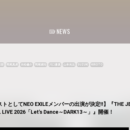
NEWS
星那
岡尾真虎
夫松健介
岡尾琥珀
川口蒼真
山本光汰
SUZUKI
HIROTO
してNEO EXILEメンバーの出演が決定!!】『THE JET
L LIVE 2026「Let's Dance～DARK13～」』開催！