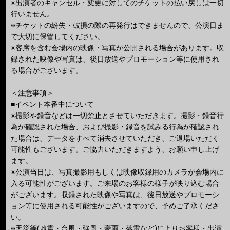
※出演者のキャンセル・変更に対してのチケットの払い戻しは一切
行いません。
※チケットの紛失・破損の際の再発行はできませんので、公演日ま
で大切に保管してください。
※客席を含む会場内の映像・写真が公開される場合があります。収
録された映像や写真は、後日放送やプロモーション等に使用され
る場合がございます。
＜注意事項＞
■イベント本番中について
※撮影や録音などは一切禁止とさせていただきます。撮影・録音行
為が確認された場合、および撮影・録音を試みる行為が確認され
た場合は、データをすべて消去させていただき、ご退場いただく
可能性もございます。ご協力いただきますよう、お願い申し上げ
ます。
※公演当日は、写真撮影用もしくは映像収録用のカメラが会場内に
入る可能性がございます。ご来場のお客様の様子が映り込む場合
がございます。収録された映像や写真は、後日放送やプロモーシ
ョン等に使用される可能性がございますので、予めご了承くださ
い。
※天災等(地震・台風・強風・豪雨・落雷など)によりお客様・出演