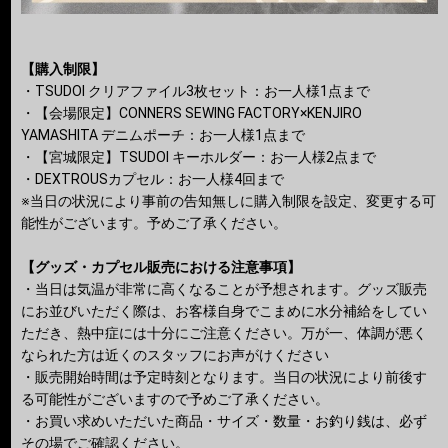
【購入制限】
・TSUDOI クリアファイル3枚セット：お一人様1点まで
・【会場限定】CONNERS SEWING FACTORY×KENJIRO
YAMASHITA デニムポーチ：お一人様1点まで
・【宮城限定】TSUDOI キーホルダー：お一人様2点まで
・DEXTROUSカプセル：お一人様4回まで
※当日の状況により事前の告知無しに購入制限を設定、変更する可
能性がございます。予めご了承ください。
【グッズ・カプセル販売における注意事項】
・当日は気温が非常に高くなることが予想されます。グッズ販売
にお並びいただく際は、お客様自身でこまめに水分補給をしてい
ただき、熱中症には十分にご注意ください。万が一、体調が悪く
なられた方は近くのスタッフにお声がけください
・販売開始時間は予定時刻となります。当日の状況により前後す
る可能性がございますので予めご了承ください。
・お買い求めいただいた商品・サイズ・数量・お釣り銭は、必ず
その場でご確認ください。