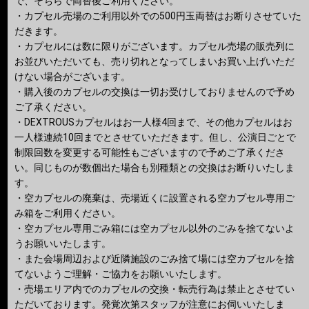
で、そちらで両替後ご利用ください。
・カプセル売場のご利用以外での500円玉両替はお断りさせていた
だきます。
・カプセルには数に限りがございます。カプセル売場の販売列に
お並びいただいても、売り切れとなってしまいお買い上げいただ
けない場合がございます。
・購入後のカプセルの交換は一切お受けしておりませんので予め
ご了承ください。
・DEXTROUSカプセルはお一人様4回まで、その他カプセルはお
一人様連続10回までとさせていただきます。但し、公演日ごとで
制限回数を変更する可能性もございますので予めご了承くださ
い。同じものが数個出た場合も別種類との交換はお断りいたしま
す。
・空カプセルの廃棄は、売場近くに設置される空カプセル専用ご
み箱をご利用ください。
・空カプセル専用ごみ箱には空カプセル以外のごみを捨てないよ
うお願いいたします。
・また会場周辺および近隣施設のごみ捨て場には空カプセルを捨
てないようご理解・ご協力をお願いいたします。
・売場エリア内でのカプセルの交換・転売行為は禁止とさせてい
ただいております。発覚次第スタッフが注意にお伺いいたしま