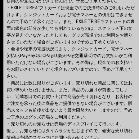
併用のお支払いはできませんので、予めご了承ください。
・EXILE TRIBEギフトカードは現金でのご決済時のみご利用いただ
けます。クレジットカードおよび電子マネーとの併用はできませ
んので予めご了承ください。また、EXILE TRIBEギフトカードの裏
面の銀色の部分が少しでも削れているものは、スクラッチ下の文
字が見えていなかったとしても、グッズ売場でのご利用をお断り
させていただく場合がございますので予めご了承ください。
・会場や端末の電波状況により、クレジットカード、電子マネー
(d払い,PayPay,QUICPay,iD,楽天Pay,交通系IC)でのお支払いがご利
用いただけない場合がございます。その際は、現金でのお支払い
をお願いさせていただく場合もございますので、予めご了承くだ
さい。
・商品には数に限りがございます。売り切れた商品に関してはお
買い求めいただけません。また、商品のお届けが前後してしま
い、近隣窓口でのお買い上げで商品が売り切れとなり、お客様の
ご注文を承った後に商品をご提供できない場合がございます。販
売スタッフも前後が出ないよう最大限努力いたしますので、予め
ご了承の上グッズ売場をご利用ください。
・売り切れのお知らせは売場のディスプレイにて行います。
但し、お知らせにはタイムラグが生じますので、確実な売り切れ
情報は売場のスタッフにお問い合わせください。