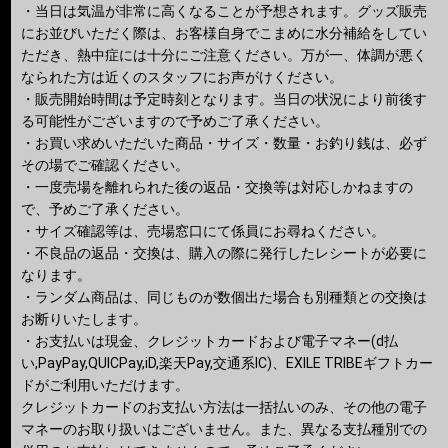
・当日は気温が非常に高くなることが予想されます。グッズ販売
にお並びいただく際は、お客様自身でこまめに水分補給をしてい
ただき、熱中症には十分にご注意ください。万が一、体調が悪く
なられた方は近くのスタッフにお声がけください。
・販売開始時間は予定時刻となります。当日の状況により前後す
る可能性がございますので予めご了承ください。
・お買い求めいただいた商品・サイズ・数量・お釣り銭は、必ず
その場でご確認ください。
・一度売場を離れられた後の返品・交換等は対応しかねますの
で、予めご了承ください。
・サイズ確認等は、売場窓口にて係員にお尋ねください。
・不良品の返品・交換は、購入の際に発行したレシートが必要に
なります。
・ランダム商品は、同じものが数個出た場合も別種類との交換は
お断りいたします。
・お支払いは現金、クレジットカードおよび電子マネー(d払
い,PayPay,QUICPay,iD,楽天Pay,交通系IC)、EXILE TRIBEギフトカー
ドがご利用いただけます。
クレジットカードのお支払い方法は一括払いのみ、その他の電子
マネーのお取り扱いはございません。また、異なる支払種別での