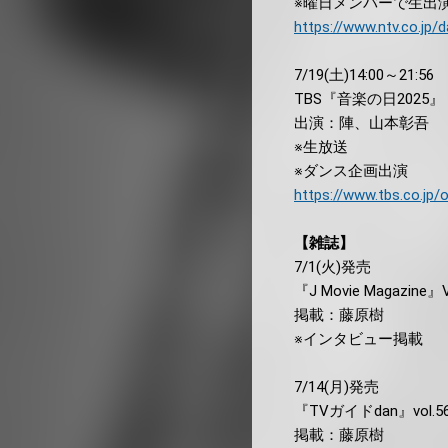
※曜日メンバーで生出
https://www.ntv.co.jp/
7/19(土)14:00～21:56
TBS『音楽の日2025』
出演：陣、山本彰吾
※生放送
※ダンス企画出演
https://www.tbs.co.jp/
【雑誌】
7/1(火)発売
『J Movie Magazine』V
掲載：藤原樹
※インタビュー掲載
7/14(月)発売
『TVガイドdan』vol.5
掲載：藤原樹