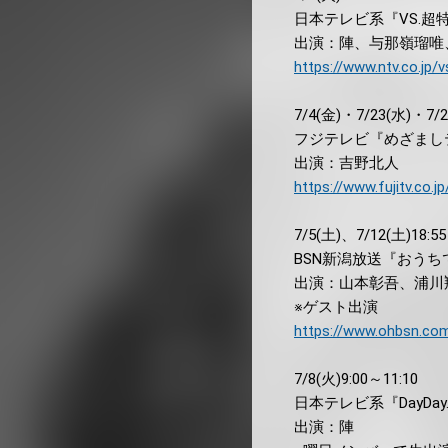
日本テレビ系『VS.超
出演：陣、与那嶺瑠唯
https://www.ntv.co.jp/vs
7/4(金)・7/23(水)・7/2
フジテレビ『めざまし
出演：吉野北人
https://www.fujitv.co.j
7/5(土)、7/12(土)18:5
BSN新潟放送『おうち
出演：山本彰吾、浦川
※ゲスト出演
https://www.ohbsn.com
7/8(火)9:00～11:10
日本テレビ系『DayDay
出演：陣