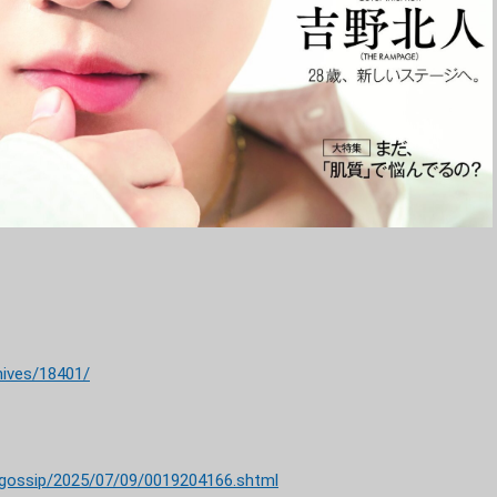
hives/18401/
p/gossip/2025/07/09/0019204166.shtml