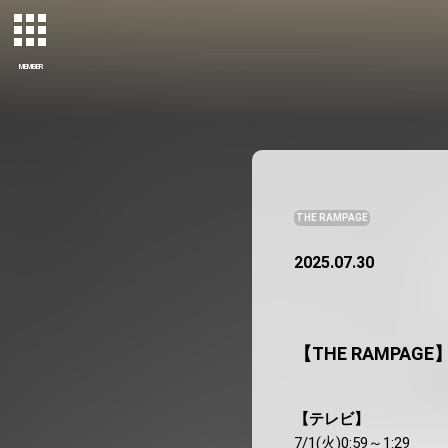
MEMBER
THE RAMPAGE
2025.07.30
【THE RAMPA
【テレビ】
7/1(火)0:59～1:29