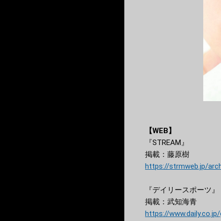
【WEB】
『STREAM』
掲載：藤原樹
https://strmweb.jp/arc
『デイリースポーツ』
掲載：武知海青
https://www.daily.co.j