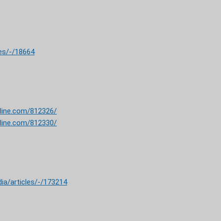
les/-/18664
line.com/812326/
line.com/812330/
ia/articles/-/173214