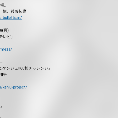
特急』
、龍、後藤拓磨
-bullettrain/
8(月)
テレビ』
p/meza/
5～
でケンジュ!!60秒チャレンジ』
翔平
/kenju-project/
.』