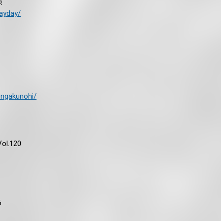
演
dayday/
ongakunohi/
ol.120
6