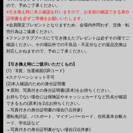
ので、予めご了承ください。
※引き換え時に本人確認を行いますので、お名前の確認できる身分
証明書を必ずご準備をお願いいたします。
※会員限定プレゼントとなりますため、会場内外問わず、交換・転
売行為はご遠慮ください。
※ファンクラブブースにて引き換えたプレゼントは必ずその場でご
確認ください。その場以外での不良品・不足分などの返品交換は
対応しかねますので、予めご了承ください。
【引き換え時にご提示いただくもの】
(1)「B賞」当選画面(QRコード)
※スクリーンショット不可
(2)本⼈確認のための⾝分証明書
▼原則、写真付きの⾝分証明書(原本)をお持ちください。
お持ちでない場合には保険証やキャッシュカードなど⽒名が確認
できるもの(原本)を2点お持ちください。
→写真付きの⾝分証明書の場合(1点持参)
運転免許証、パスポート、マイナンバーカード、住⺠基本台帳カ
ード、学⽣証など
→写真付きの⾝分証明書がない場合(2点持参)