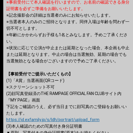
※事前受付にて本人確認を行いますので、お名前の確認できる身分
証明書を必ずご準備をお願いいたします。
※記念撮影会の詳細は当選者のみにお知らせいたします。
※当選者本人のみのご招待となります。同伴入場は年齢を問わず一
切不可とします。
※年齢にかかわらずお子様も1名とみなします。予めご了承くださ
い。
※状況に応じて公演が中止または延期となった場合、本企画も中止
または延期となります。中止の場合は当選無効、延期の場合でも
当選無効となる場合がございますので予めご了承ください。
【事前受付でご提示いただくもの】
(1)「A賞」当選画面(QRコード)
※スクリーンショット不可
(2)顔写真登録済のTHE RAMPAGE OFFICIAL FAN CLUBサイト内
『MY PAGE』画面
下記をご確認のうえ、必ず当日までに顔写真のご登録をお願いい
たします。
https://id.exfamily.jp/s/ldh/portrait/upload_form
(3)本人確認のための写真付き身分証明書
▼原則、写真付きの身分証明書(原本)をお持ちください。