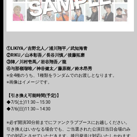
①LIKIYA／吉野北人／浦川翔平／武知海青
②RIKU／山本彰吾／長谷川慎／後藤拓磨
③陣／川村壱馬／岩谷翔吾／龍
④与那嶺瑠唯／神谷健太／藤原樹／鈴木昂秀
※全4種のうち、1種類をランダムでのお渡しとなります。
※画像はイメージです。
【引き換え可能時間(予定)】
◆7/5(土)11:30～15:30
◆7/6(日)11:30～14:30
※必ず開演30分前までにファンクラブブースにお越しください。
引き換えはいかなる場合でも、ご当選された公演日当日会場のみ
での対応とさせていただきます。後日発送は対応いたしかねます