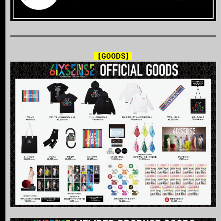
【GOODS】