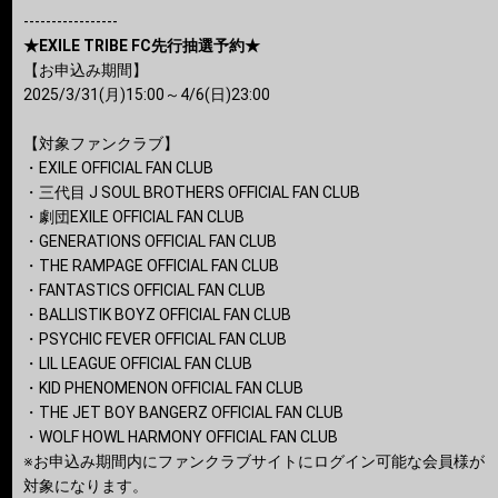
-----------------
★EXILE TRIBE FC先行抽選予約★
【お申込み期間】
2025/3/31(月)15:00～4/6(日)23:00
【対象ファンクラブ】
・EXILE OFFICIAL FAN CLUB
・三代目 J SOUL BROTHERS OFFICIAL FAN CLUB
・劇団EXILE OFFICIAL FAN CLUB
・GENERATIONS OFFICIAL FAN CLUB
・THE RAMPAGE OFFICIAL FAN CLUB
・FANTASTICS OFFICIAL FAN CLUB
・BALLISTIK BOYZ OFFICIAL FAN CLUB
・PSYCHIC FEVER OFFICIAL FAN CLUB
・LIL LEAGUE OFFICIAL FAN CLUB
・KID PHENOMENON OFFICIAL FAN CLUB
・THE JET BOY BANGERZ OFFICIAL FAN CLUB
・WOLF HOWL HARMONY OFFICIAL FAN CLUB
※お申込み期間内にファンクラブサイトにログイン可能な会員様が
対象になります。