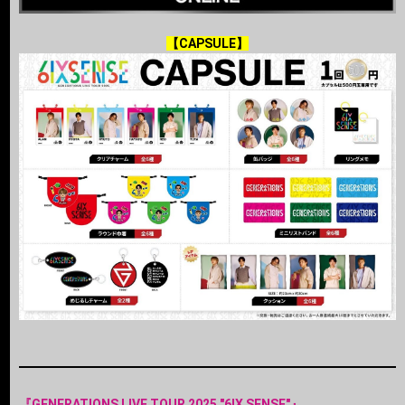
【CAPSULE】
『GENERATIONS LIVE TOUR 2025 "6IX SENSE"』