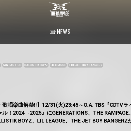
NEWS
E
FANTASTICS
BALLISTIK BOYZ
LIL LEAGUE
THE JET BOY BANGERZ
楽曲解禁!!】12/31(火)23:45～O.A. TBS『CDT
2024→2025』にGENERATIONS、THE RAMPAGE
LLISTIK BOYZ、LIL LEAGUE、THE JET BOY BANGE