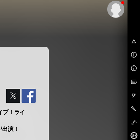
陣
Vライブ！ライ
、
RZが出演！