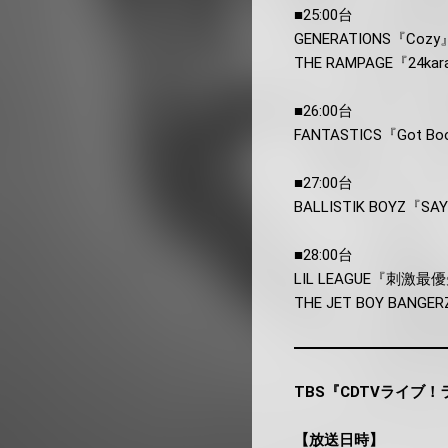
■25:00台
GENERATIONS『Cozy
THE RAMPAGE『24kara
■26:00台
FANTASTICS『Got B
■27:00台
BALLISTIK BOYZ『SAY
■28:00台
LIL LEAGUE『刺激最
THE JET BOY BANGE
TBS『CDTVライブ！
【放送日時】