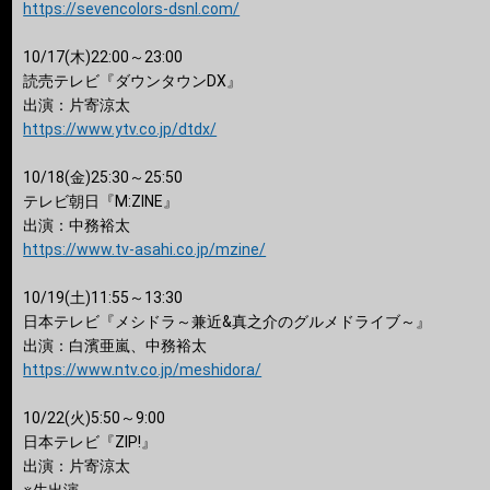
https://sevencolors-dsnl.com/
10/17(木)22:00～23:00
読売テレビ『ダウンタウンDX』
出演：片寄涼太
https://www.ytv.co.jp/dtdx/
10/18(金)25:30～25:50
テレビ朝日『M:ZINE』
出演：中務裕太
https://www.tv-asahi.co.jp/mzine/
10/19(土)11:55～13:30
日本テレビ『メシドラ～兼近&真之介のグルメドライブ～』
出演：白濱亜嵐、中務裕太
https://www.ntv.co.jp/meshidora/
10/22(火)5:50～9:00
日本テレビ『ZIP!』
出演：片寄涼太