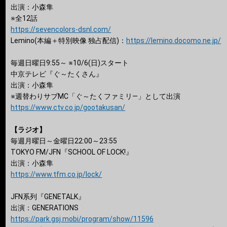
出演：小森隼
※全12話
https://sevencolors-dsnl.com/
Lemino(本編＋特別映像 独占配信)：
https://lemino.docomo.ne.jp/
毎週日曜日9:55～ ※10/6(日)スタート
中京テレビ『ぐ～たくさん』
出演：小森隼
※週替わりサブMC「ぐ～たくファミリ―」として出演
https://www.ctv.co.jp/gootakusan/
【ラジオ】
毎週月曜日～金曜日22:00～23:55
TOKYO FM/JFN『SCHOOL OF LOCK!』
出演：小森隼
https://www.tfm.co.jp/lock/
JFN系列『GENETALK』
出演：GENERATIONS
https://park.gsj.mobi/program/show/11596