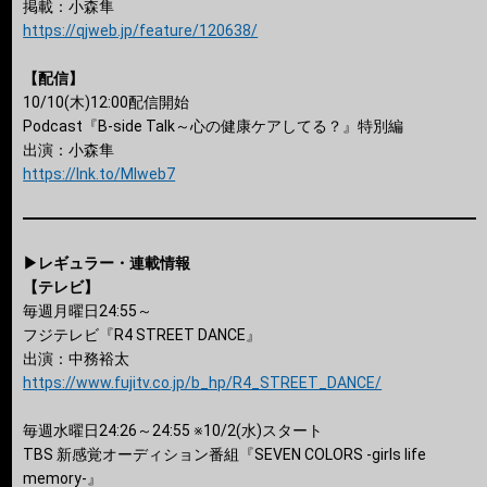
掲載：小森隼
https://qjweb.jp/feature/120638/
【配信】
10/10(木)12:00配信開始
Podcast『B-side Talk～心の健康ケアしてる？』特別編
出演：小森隼
https://lnk.to/Mlweb7
▶レギュラー・連載情報
【テレビ】
毎週月曜日24:55～
フジテレビ『R4 STREET DANCE』
出演：中務裕太
https://www.fujitv.co.jp/b_hp/R4_STREET_DANCE/
毎週水曜日24:26～24:55 ※10/2(水)スタート
TBS 新感覚オーディション番組『SEVEN COLORS -girls life
memory-』