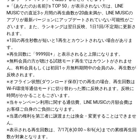
※「(あなたのお名前)’s TOP 50」が表示されない方は、LINE
MUSICでの直近3ヶ月間の再生曲数が20曲未満か、LINE MUSICの
アプリが最新バージョンにアップデートされていない可能性がご
ざいます。また、ランキングは翌日反映、1日1回/不定期に更新さ
れます。
※1回の再生秒数が短いと1再生とカウントされない場合がありま
す。
※再生回数に「9999回+」と表示されると上限になります。
※無料会員の方が聴ける試聴モード再生ではカウントがされませ
ん。有料会員もしくは初回1ヶ月無料期間中の会員のみ、再生数が
反映されます。
※オフライン状態(ダウンロード保存)での再生の場合、再生回数は
Wi-Fi環境等通信モードに切り替わった際に反映されます。反映に
時間がかかることもございます。
※当キャンペーン利用に関する通信費、LINE MUSICの月額会費は
お客様ご自身のご負担になります。
※当選の権利を第三者に譲渡または換金・変更することはできませ
ん。
※表示される再生回数は、7/17(水)0:00～8/6(火)までの累積再生回
数が対象となります。