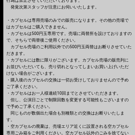
行為は禁止させていただいております。
発覚次第スタッフが注意にお伺いいたします。
・カプセルは専用売場のみでの販売になります。その他の売場で
はカプセルはご購入できません。
・カプセルは500円玉専用です。売場に両替所を設けておりますの
で、そちらで両替後ご使用ください。
カプセル売場のご利用以外での500円玉両替はお断りさせていた
だきます。
・カプセルには数に限りがございます。カプセル売場の販売列に
お並びいただいても、売り切れとなってしまいお買い上げいただ
けない場合がございます。
・購入後のカプセルの交換は一切お受けしておりませんので予め
ご了承ください。
・カプセルはお一人様連続10回までとさせていただきます。
但し、公演日ごとで制限回数を変更する可能性もございますの
で予めご了承ください。
同じものが数個出た場合も別種類との交換はお断りいたしま
す。
・空カプセルの廃棄は、売場エリア近くに設置される空カプセル
専用ごみ箱をご利用ください。空カプセル以外のごみを捨てない