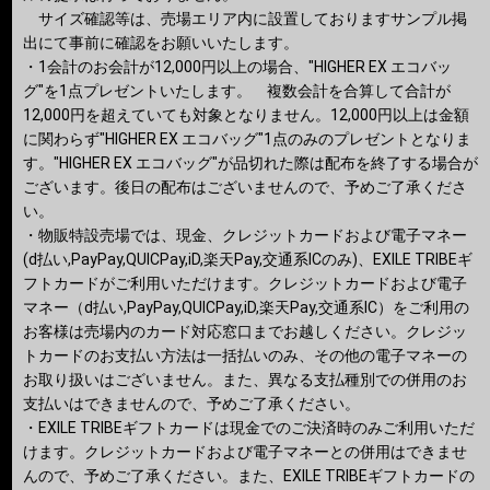
サイズ確認等は、売場エリア内に設置しておりますサンプル掲
出にて事前に確認をお願いいたします。
・1会計のお会計が12,000円以上の場合、"HIGHER EX エコバッ
グ"を1点プレゼントいたします。 複数会計を合算して合計が
12,000円を超えていても対象となりません。12,000円以上は金額
に関わらず"HIGHER EX エコバッグ"1点のみのプレゼントとなりま
す。"HIGHER EX エコバッグ"が品切れた際は配布を終了する場合が
ございます。後日の配布はございませんので、予めご了承くださ
い。
・物販特設売場では、現金、クレジットカードおよび電子マネー
(d払い,PayPay,QUICPay,iD,楽天Pay,交通系ICのみ)、EXILE TRIBEギ
フトカードがご利用いただけます。クレジットカードおよび電子
マネー（d払い,PayPay,QUICPay,iD,楽天Pay,交通系IC）をご利用の
お客様は売場内のカード対応窓口までお越しください。クレジッ
トカードのお支払い方法は一括払いのみ、その他の電子マネーの
お取り扱いはございません。また、異なる支払種別での併用のお
支払いはできませんので、予めご了承ください。
・EXILE TRIBEギフトカードは現金でのご決済時のみご利用いただ
けます。クレジットカードおよび電子マネーとの併用はできませ
んので、予めご了承ください。また、EXILE TRIBEギフトカードの