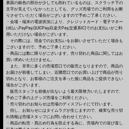
裏面の銀色の部分が少しでも削れているものは、スクラッチ下の
文字が見えていなかったとしても、グッズ売場でのご利用をお断
りさせていただく場合がございますので予めご了承ください。
・会場・端末の電波状況により、クレジットカード・電子マネー
(d払い,PayPay,QUICPay,iD,楽天Pay,交通系IC)でのお支払いがご利
用いただけない場合がございます。
その際には、現金でのお支払いをお願いさせていただく場合も
ございますので、予めご了承ください。
・商品には数に限りがございます。売り切れた商品に関してはお
買い求めいただけません。
また、非常に多くの売場窓口での販売となりますので、商品の
お届けが前後してしまい、近隣窓口でのお買い上げで商品が売り
切れとなり、お客様のご注文を承った後に商品をご提供できない
場合がございます。
販売スタッフも前後が出ないよう最大限努力いたしますので、
予めご了承の上グッズ売場をご利用ください。
・売り切れのお知らせは売場のディスプレイにて行います。
但し、お知らせにはタイムラグが生じますので、確実な売り切
れ情報は売場スタッフにお問い合わせください。
・商品の転売・買占め行為を防止する為に、売場内での並び直し