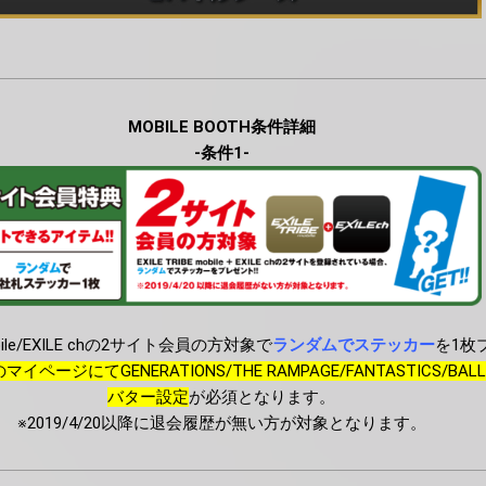
MOBILE BOOTH条件詳細
-条件1-
mobile/EXILE chの2サイト会員の方対象で
ランダムでステッカー
を1枚
ileのマイページにてGENERATIONS/THE RAMPAGE/FANTASTICS/BALL
バター設定
が必須となります。
※2019/4/20以降に退会履歴が無い方が対象となります。