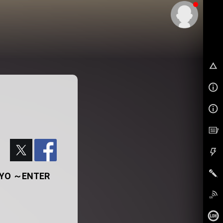
BA
 ～ENTER