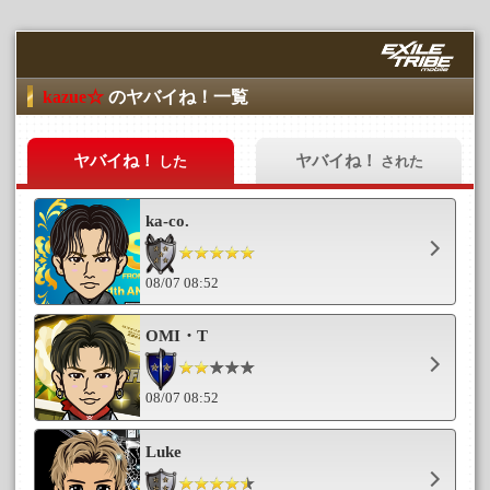
kazue☆
のヤバイね！一覧
ヤバイね！
ヤバイね！
した
された
ka-co.
08/07 08:52
OMI・T
08/07 08:52
Luke