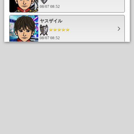
08/07 08:52
ヤスザイル
08/07 08:52
reikaj
08/07 08:52
mikitaka1208
08/07 08:52
☆がきちゃん☆
08/07 08:52