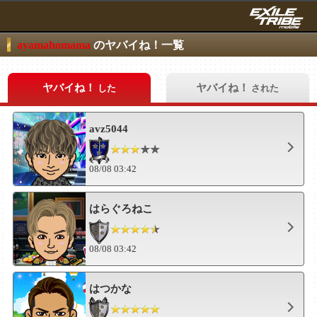
ayamahomama
のヤバイね！一覧
ヤバイね！
ヤバイね！
した
された
avz5044
08/08 03:42
はらぐろねこ
08/08 03:42
はつかな