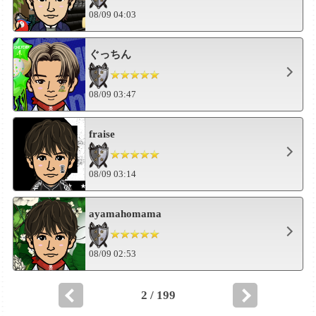
08/09 04:03
ぐっちん
08/09 03:47
fraise
08/09 03:14
ayamahomama
08/09 02:53
2 / 199