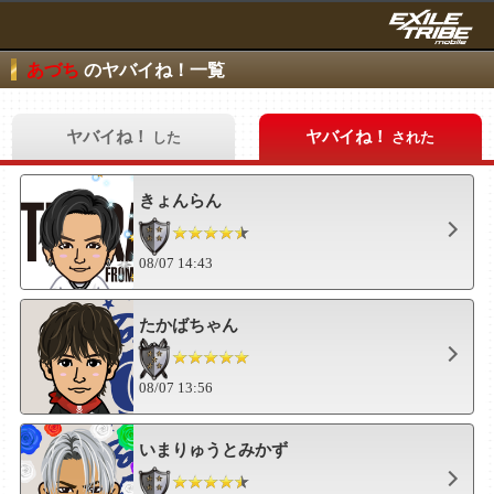
あづち
のヤバイね！一覧
ヤバイね！
ヤバイね！
した
された
きょんらん
08/07 14:43
たかばちゃん
08/07 13:56
いまりゅうとみかず