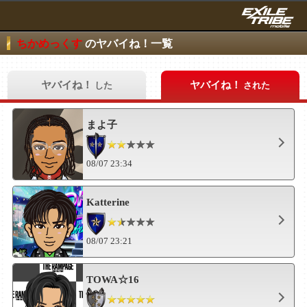
ちかめっくす
のヤバイね！一覧
ヤバイね！
ヤバイね！
した
された
まよ子
08/07 23:34
Katterine
08/07 23:21
TOWA☆16