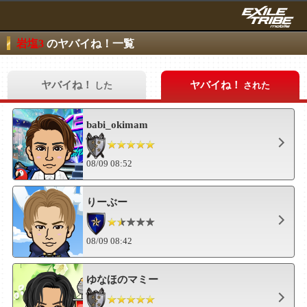
岩塩3
のヤバイね！一覧
ヤバイね！
ヤバイね！
した
された
babi_okimam
08/09 08:52
りーぶー
08/09 08:42
ゆなほのマミー