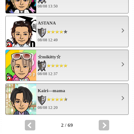
08/08 13:50
ASTANA
08/08 12:49
☆mikitty☆
08/08 12:37
Kairi―mama
08/08 12:20
2 / 69