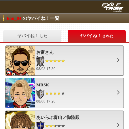
kou_84
のヤバイね！一覧
ヤバイね！
ヤバイね！
した
された
お富さん
08/08 17:30
MRSK
08/08 17:20
あいらぶ青山ノ御陸殿