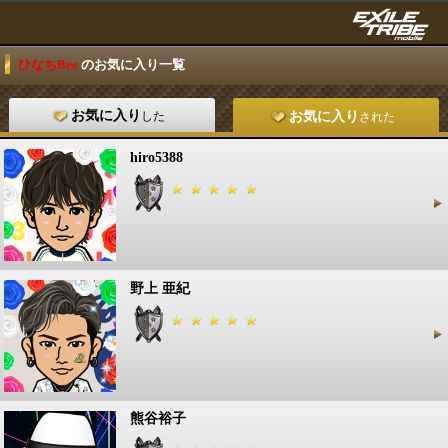
ひなちBee
のお気に入り一覧
お気に入り
した
お気に入り
された
hiro5388
野上 亜紀
熊谷裕子