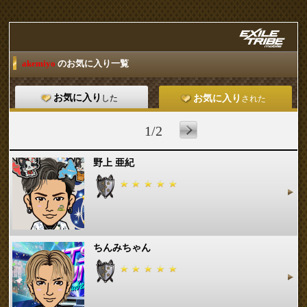
akemiyo
のお気に入り一覧
お気に入り
した
お気に入り
された
1/2
野上 亜紀
ちんみちゃん