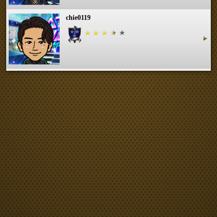
chie0119
ミートボール少年
あさみん☆GUN
あけなお