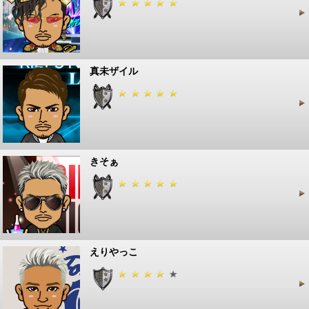
真未ザイル
きそぁ
えりやっこ