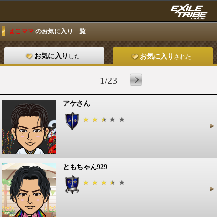
まこママ
のお気に入り一覧
お気に入り
した
お気に入り
された
1/23
アケさん
ともちゃん929