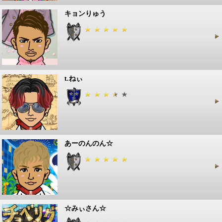
キョンりゅう
t.ねぃ
あーのんのん☆
☆みぃさん☆