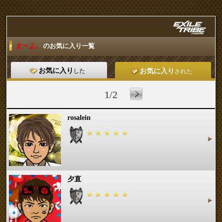
まーよ。
のお気に入り一覧
お気に入り
した
お気に入り
された
1/2
rosalein
夕直