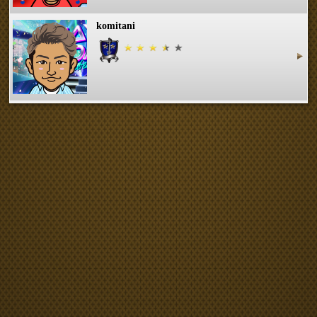
komitani
のはな
gontaro
岐阜のちゃんいず