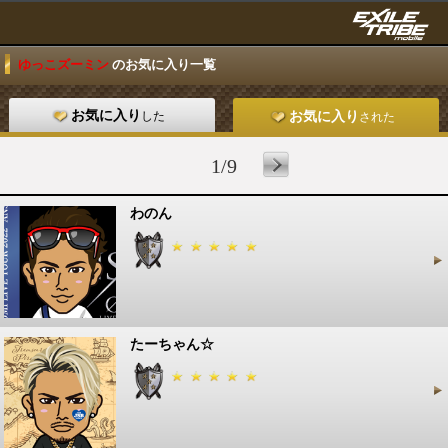
ゆっこズーミン
のお気に入り一覧
お気に入り
した
お気に入り
された
1/9
わのん
たーちゃん☆