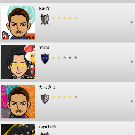
ku-☆
YUI4
たっきょ
tayu1205