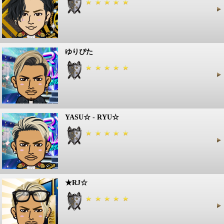
ゆりぴた
YASU☆ - RYU☆
★RJ☆