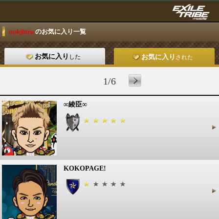
mskjhtru
のお気に入り一覧
お気に入り
した
お気に入り
された
1/6
∞綾臣∞
KOKOPAGE!