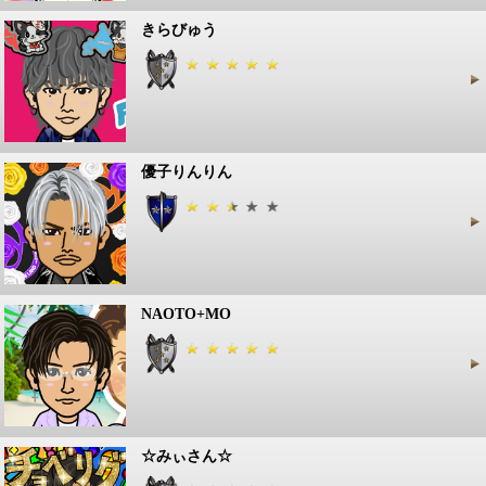
きらびゅう
優子りんりん
NAOTO+MO
☆みぃさん☆