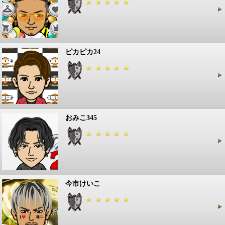
ピカピカ24
おみこ345
今市けいこ