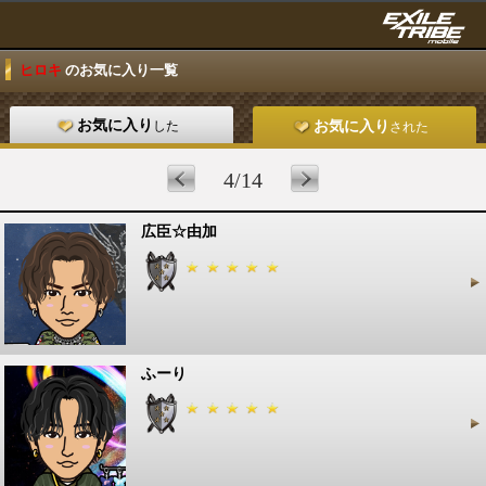
ヒロキ
のお気に入り一覧
お気に入り
した
お気に入り
された
4/14
広臣☆由加
ふーり