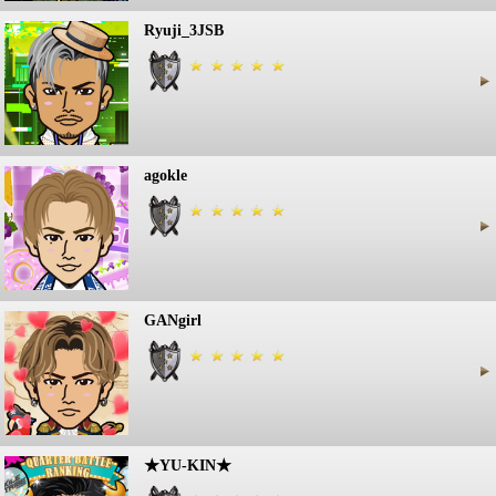
Ryuji_3JSB
agokle
GANgirl
★YU-KIN★