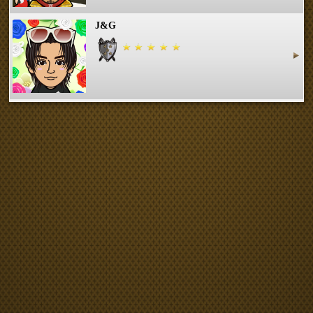
J&G
MEI___
ー彩典ー
ひろゆり