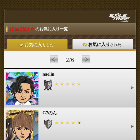
ばぁばだよ☆
のお気に入り一覧
お気に入り
された
お気に入り
した
2/6
naolin
G7のん