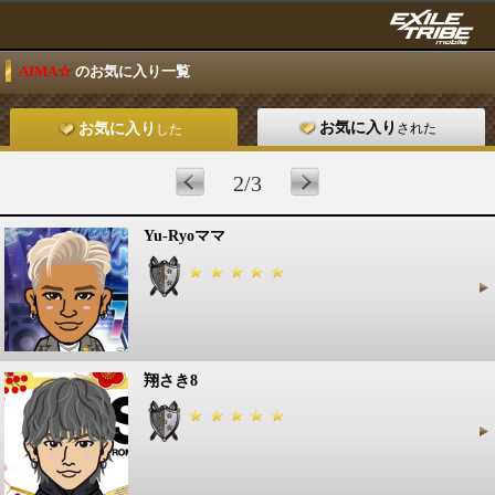
AIMA☆
のお気に入り一覧
お気に入り
された
お気に入り
した
2/3
Yu-Ryoママ
翔さき8