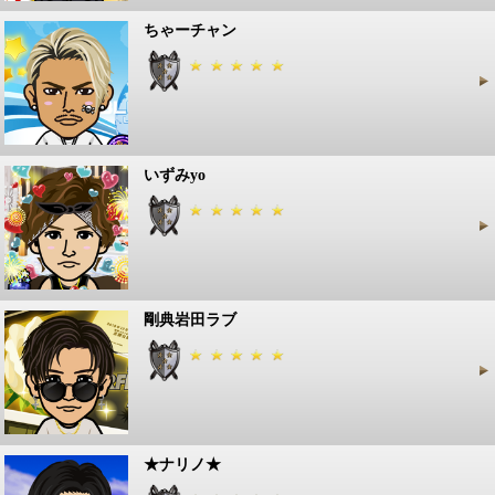
ちゃーチャン
いずみyo
剛典岩田ラブ
★ナリノ★