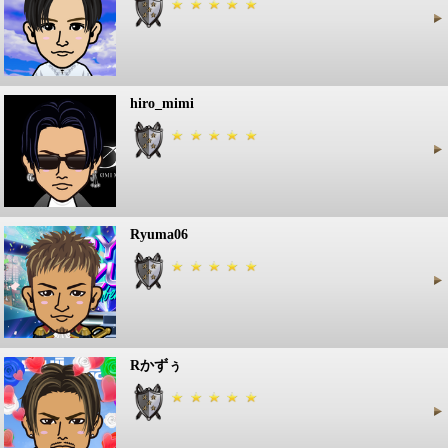
hiro_mimi
Ryuma06
Rかずぅ