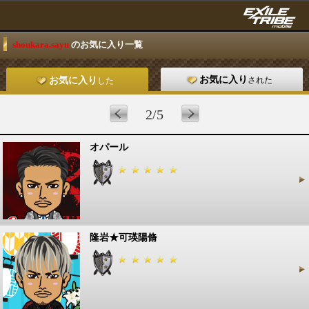
shoukara.sayu
のお気に入り一覧
お気に入り
された
お気に入り
した
2/5
オパール
隆岩★可瑛陽脩