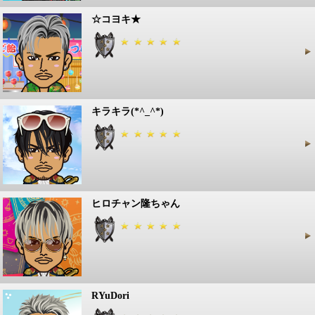
☆コヨキ★
キラキラ(*^_^*)
ヒロチャン隆ちゃん
RYuDori