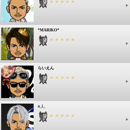
*MARIKO*
らいえん
a_i_