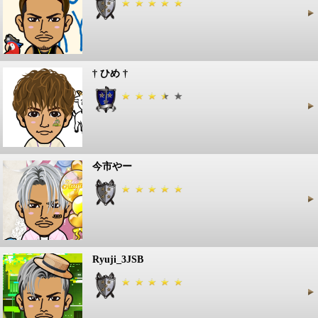
† ひめ †
今市やー
Ryuji_3JSB