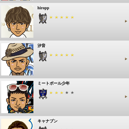
hiropp
汐音
ミートボール少年
キャナブン