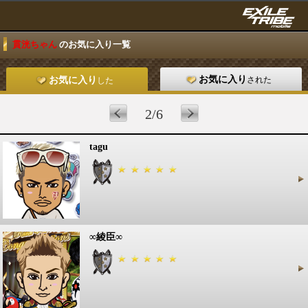
貫洸ちゃん
のお気に入り一覧
お気に入り
された
お気に入り
した
2/6
tagu
∞綾臣∞