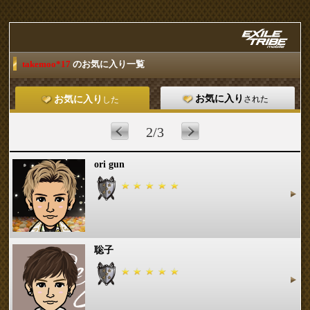
takemoo*17
のお気に入り一覧
お気に入り
された
お気に入り
した
2/3
ori gun
聡子