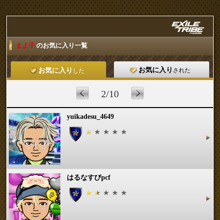
まよ子
のお気に入り一覧
お気に入り
された
お気に入り
した
2/10
yuikadesu_4649
はるなすびpcf