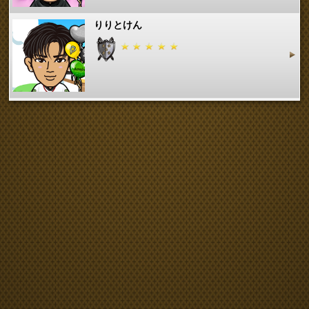
りりとけん
もち麦ごはん
michan^._.^
RUIRUIR