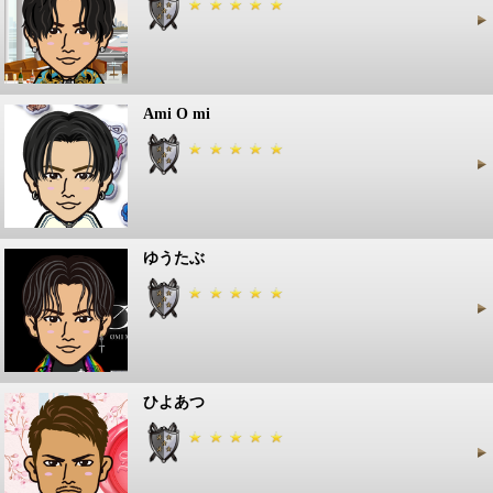
Ami O mi
ゆうたぶ
ひよあつ