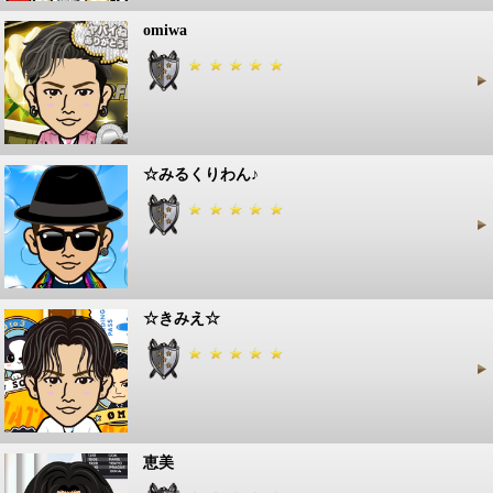
omiwa
☆みるくりわん♪
☆きみえ☆
恵美