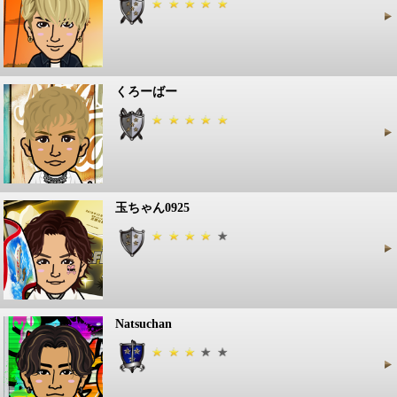
くろーばー
玉ちゃん0925
Natsuchan