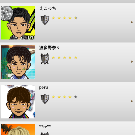
えこっち
波多野奈々
poru
**ee**